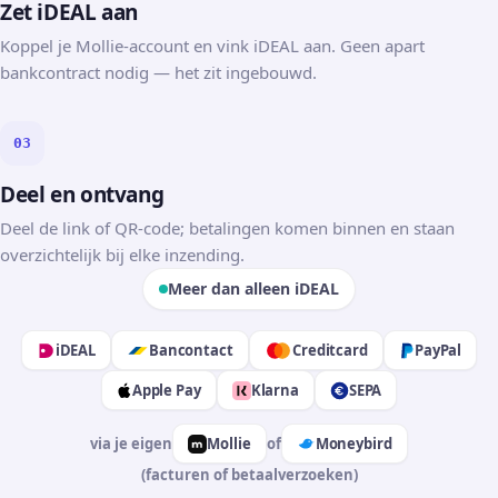
Zet iDEAL aan
Koppel je Mollie-account en vink iDEAL aan. Geen apart
bankcontract nodig — het zit ingebouwd.
03
Deel en ontvang
Deel de link of QR-code; betalingen komen binnen en staan
overzichtelijk bij elke inzending.
Meer dan alleen iDEAL
iDEAL
Bancontact
Creditcard
PayPal
Apple Pay
Klarna
SEPA
via je eigen
Mollie
of
Moneybird
(facturen of betaalverzoeken)